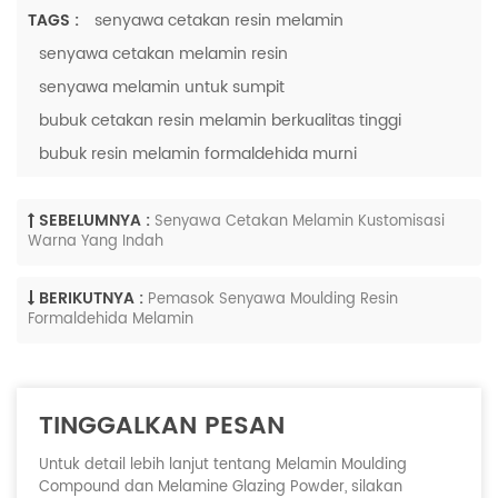
TAGS :
senyawa cetakan resin melamin
senyawa cetakan melamin resin
senyawa melamin untuk sumpit
bubuk cetakan resin melamin berkualitas tinggi
bubuk resin melamin formaldehida murni
SEBELUMNYA :
Senyawa Cetakan Melamin Kustomisasi
Warna Yang Indah
BERIKUTNYA :
Pemasok Senyawa Moulding Resin
Formaldehida Melamin
TINGGALKAN PESAN
Untuk detail lebih lanjut tentang Melamin Moulding
Compound dan Melamine Glazing Powder, silakan