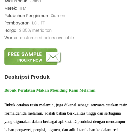
Asal Produk:
China
Merek:
HFM
Pelabuhan Pengiriman:
Xiamen
Pembayaran:
LC，TT
Harga:
$1350/metric ton
Warna:
customised colors available
Deskripsi Produk
Bubuk Peralatan Makan Moulding Resin Melamin
Bubuk cetakan resin melamin, juga dikenal sebagai senyawa cetakan resin
formaldehida melamin, adalah bahan berkualitas tinggi dan serbaguna
yang digunakan dalam berbagai aplikasi. Diproduksi dengan mencampur
bahan pengawet, pengisi, pigmen, dan aditif tambahan ke dalam resin