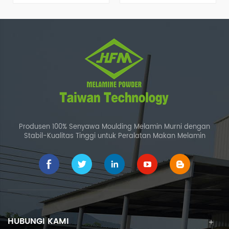
semua jenis peralatan
makan.
Produsen 100% Senyawa Moulding Melamin Murni dengan
Stabil-Kualitas Tinggi untuk Peralatan Makan Melamin
HUBUNGI KAMI