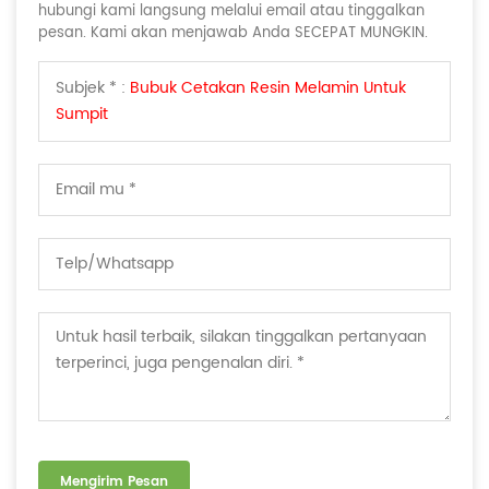
hubungi kami langsung melalui email atau tinggalkan
pesan. Kami akan menjawab Anda SECEPAT MUNGKIN.
Subjek * :
Bubuk Cetakan Resin Melamin Untuk
Sumpit