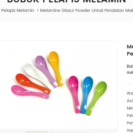
 Pelapis Melamin
>
Melamine Glazur Powder Untuk Peralatan Mak
Me
Pe
Bub
mak
Wa
Asa
Mer
Pe
Pe
Ha