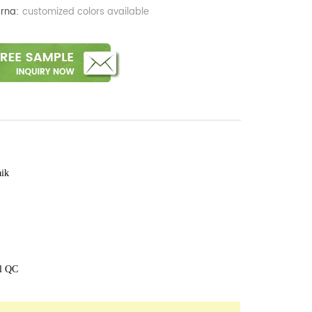
rna:
customized colors available
aik
el QC