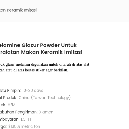
an Keramik Imitasi
lamine Glazur Powder Untuk
ralatan Makan Keramik Imitasi
uk glasir melamin digunakan untuk ditaruh di atas alat
an atau di atas kertas stiker agar berkilau.
ktu Pimpin:
10-20 days
l Produk:
China (Taiwan Technology)
ek:
HFM
labuhan Pengiriman:
Xiamen
mbayaran:
LC, TT
rga:
$1350/metric ton