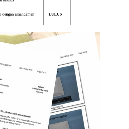
si khusus
11 dengan amandemen
LULUS