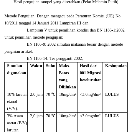
Hasil pengujian sampel yang diserahkan (Pelat Melamin Putih)
Metode Pengujian: Dengan mengacu pada Peraturan Komisi (UE) No
10/2011 tanggal 14 Januari 2011 Lampiran III dan
Lampiran V untuk pemilihan kondisi dan EN 1186-1:2002
untuk pemilihan metode pengujian;
EN 1186-9: 2002 simulan makanan berair dengan metode
pengisian artikel;
EN 1186-14: Tes pengganti 2002;
Simulan
Waktu
Suhu
Maks.
Hasil dari
Kesimpulan
digunakan
Batas
001 Migrasi
yang
keseluruhan
Diijinkan
10% larutan
2,0 jam
70 ℃
10mg/dm²
<3.0mg/dm²
LULUS
etanol
(V/V).
3% Asam
2,0 jam
70 ℃
10mg/dm²
<3.0mg/dm²
LULUS
asetat (B/V)
larutan