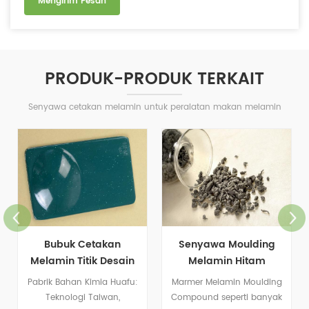
PRODUK-PRODUK TERKAIT
Senyawa cetakan melamin untuk peralatan makan melamin
Bubuk Cetakan
Senyawa Moulding
Melamin Titik Desain
Melamin Hitam
Kustom Baru
Pabrik Bahan Kimia Huafu:
Marmer Melamin Moulding
Teknologi Taiwan,
Compound seperti banyak