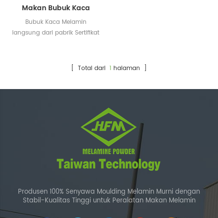
Makan Bubuk Kaca
Melamin Murni
Bubuk Kaca Melamin
langsung dari pabrik Sertifikat
SGS & Intertek tersedia
[ Total dari
1
halaman ]
Produsen 100% Senyawa Moulding Melamin Murni dengan
Stabil-Kualitas Tinggi untuk Peralatan Makan Melamin