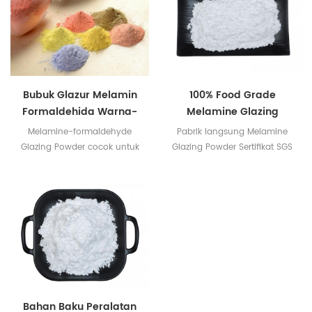
Bubuk Glazur Melamin
100% Food Grade
Formaldehida Warna-
Melamine Glazing
Warni Dan Food Grade
Powder Bahan Baku
Melamine-formaldehyde
Pabrik langsung Melamine
Peralatan Makan
Glazing Powder cocok untuk
Glazing Powder Sertifikat SGS
kertas foil dekoratif agar
& Intertek tersedia
peralatan makan lebih
bersinar dan indah.
Bahan Baku Peralatan