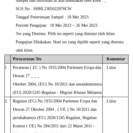
Sampel
dan
informasi
di
atas
disediakan
oleh
klien
.
_
SGS
No.:
SHHL2305022076CW
Tanggal Penerimaan
Sampel
:
18
Mei
2023
Periode Pengujian
:
18
Mei
2023
~
26
Mei
2023
Tes yang Diminta: Pilih tes seperti yang diminta oleh klien.
Pengujian Dilakukan:
Ikuti
tes
yang dipilih
seperti
yang diminta
oleh
klien.
Persyaratan
Tes
Komentar
1
Peraturan
(
EC
)
No
1935/2004
Parlemen
Eropa
dan
Lulus
Dewan
27
_
_
_
Oktober
2004,
(EU)
No
10/2011
dan
amandemennya
(EU)
2020/1245
Regulasi
- Migrasi Khusus Melamin
2
Regulasi
(EC)
No 1935/2004 Parlemen Eropa dan
Lulus
Dewan
27
Oktober
2004
,
(
UE
)
No
10/2011 dan
perubahannya (EU) 2020/1245 Regulasi,
Regulasi
Komisi
(
UE)
No
284/2011
dari
22
Maret
2011 -